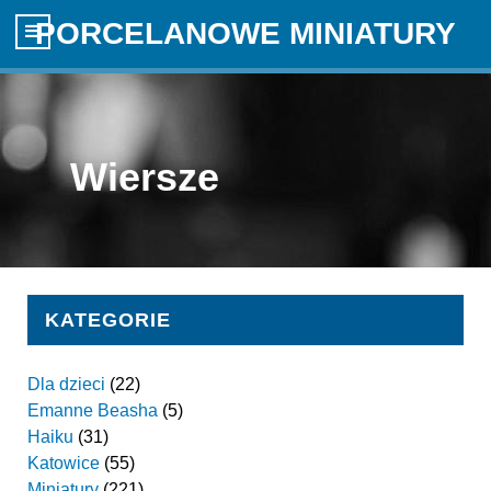
PORCELANOWE MINIATURY
Wiersze
KATEGORIE
Dla dzieci
(22)
Emanne Beasha
(5)
Haiku
(31)
Katowice
(55)
Miniatury
(221)