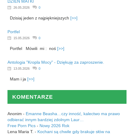
DZIEŃ MATKI
26.05.2026
0
Dzisiaj jeden z najpiękniejszych
[>>]
Portfel
15.05.2026
0
Portfel Mówili mi : noś
[>>]
Antologia "Kropla Mocy" - Dziękuję za zaproszenie.
13.05.2026
0
Mam i ja
[>>]
KOMENTARZE
Anonim
-
Emanne Beasha…czy inność, kalectwo ma prawo
odbierać innym bardziej zdolnym Laur…
Free Porn Pics
-
Nowy 2026 Rok
Lena Maria T.
-
Kochani są chwile gdy brakuje słów na