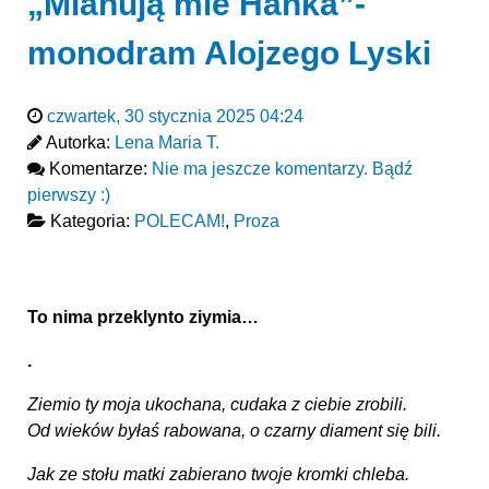
„Mianują mie Hanka”-
monodram Alojzego Lyski
czwartek, 30 stycznia 2025 04:24
Autorka:
Lena Maria T.
Komentarze:
Nie ma jeszcze komentarzy. Bądź
pierwszy :)
Kategoria:
POLECAM!
,
Proza
To nima przeklynto ziymia…
.
Ziemio ty moja ukochana, cudaka z ciebie zrobili.
Od wieków byłaś rabowana, o czarny diament się bili.
Jak ze stołu matki zabierano twoje kromki chleba.