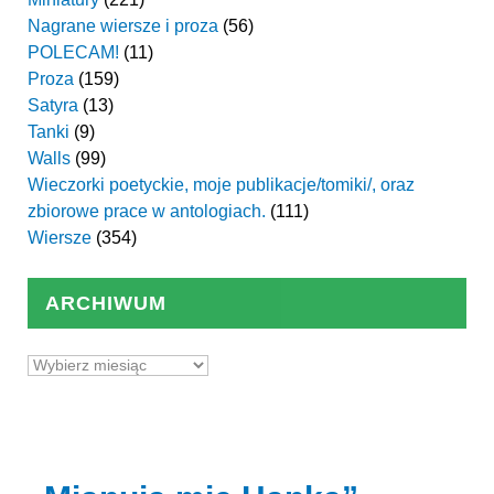
Nagrane wiersze i proza
(56)
POLECAM!
(11)
Proza
(159)
Satyra
(13)
Tanki
(9)
Walls
(99)
Wieczorki poetyckie, moje publikacje/tomiki/, oraz
zbiorowe prace w antologiach.
(111)
Wiersze
(354)
ARCHIWUM
Archiwum