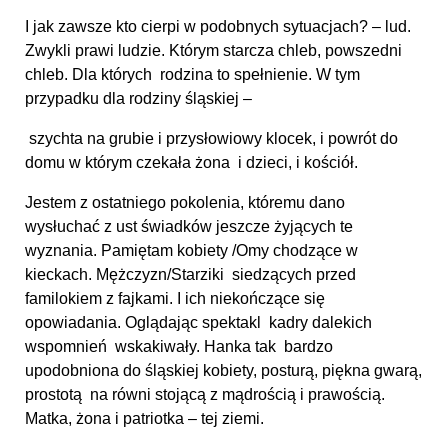
I jak zawsze kto cierpi w podobnych sytuacjach? – lud.
Zwykli prawi ludzie. Którym starcza chleb, powszedni
chleb. Dla których rodzina to spełnienie. W tym
przypadku dla rodziny śląskiej –
szychta na grubie i przysłowiowy klocek, i powrót do
domu w którym czekała żona i dzieci, i kościół.
Jestem z ostatniego pokolenia, któremu dano
wysłuchać z ust świadków jeszcze żyjących te
wyznania. Pamiętam kobiety /Omy chodzące w
kieckach. Mężczyzn/Starziki siedzących przed
familokiem z fajkami. I ich niekończące się
opowiadania. Oglądając spektakl kadry dalekich
wspomnień wskakiwały. Hanka tak bardzo
upodobniona do śląskiej kobiety, posturą, piękna gwarą,
prostotą na równi stojącą z mądrością i prawością.
Matka, żona i patriotka – tej ziemi.