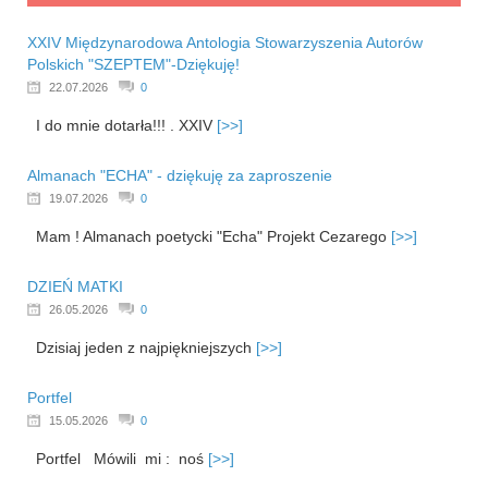
XXIV Międzynarodowa Antologia Stowarzyszenia Autorów
Polskich "SZEPTEM"-Dziękuję!
22.07.2026
0
I do mnie dotarła!!! . XXIV
[>>]
Almanach "ECHA" - dziękuję za zaproszenie
19.07.2026
0
Mam ! Almanach poetycki "Echa" Projekt Cezarego
[>>]
DZIEŃ MATKI
26.05.2026
0
Dzisiaj jeden z najpiękniejszych
[>>]
Portfel
15.05.2026
0
Portfel Mówili mi : noś
[>>]