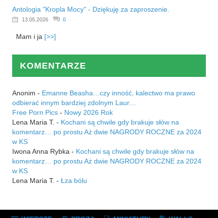
Antologia "Kropla Mocy" - Dziękuję za zaproszenie.
13.05.2026
0
Mam i ja
[>>]
KOMENTARZE
Anonim
-
Emanne Beasha…czy inność, kalectwo ma prawo
odbierać innym bardziej zdolnym Laur…
Free Porn Pics
-
Nowy 2026 Rok
Lena Maria T.
-
Kochani są chwile gdy brakuje słów na
komentarz… po prostu Aż dwie NAGRODY ROCZNE za 2024
w KS
Iwona Anna Rybka
-
Kochani są chwile gdy brakuje słów na
komentarz… po prostu Aż dwie NAGRODY ROCZNE za 2024
w KS
Lena Maria T.
-
Łza bólu