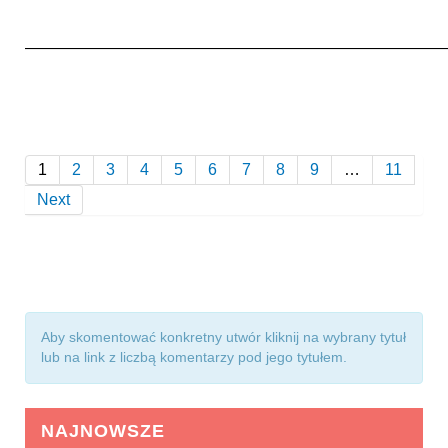
——————————————————————————
1
2
3
4
5
6
7
8
9
…
11
Next
Aby skomentować konkretny utwór kliknij na wybrany tytuł
lub na link z liczbą komentarzy pod jego tytułem.
NAJNOWSZE