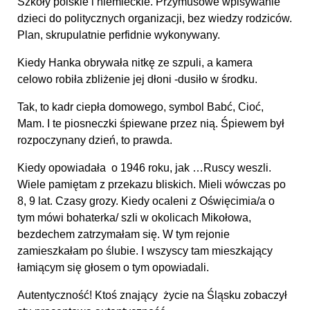
Szkoły polskie i niemieckie. Przymusowe wpisywanie
dzieci do politycznych organizacji, bez wiedzy rodziców.
Plan, skrupulatnie perfidnie wykonywany.
Kiedy Hanka obrywała nitkę ze szpuli, a kamera
celowo robiła zbliżenie jej dłoni -dusiło w środku.
Tak, to kadr ciepła domowego, symbol Babć, Cioć,
Mam. I te piosneczki śpiewane przez nią. Śpiewem był
rozpoczynany dzień, to prawda.
Kiedy opowiadała o 1946 roku, jak …Ruscy weszli.
Wiele pamiętam z przekazu bliskich. Mieli wówczas po
8, 9 lat. Czasy grozy. Kiedy ocaleni z Oświęcimia/a o
tym mówi bohaterka/ szli w okolicach Mikołowa,
bezdechem zatrzymałam się. W tym rejonie
zamieszkałam po ślubie. I wszyscy tam mieszkający
łamiącym się głosem o tym opowiadali.
Autentyczność! Ktoś znający życie na Śląsku zobaczył