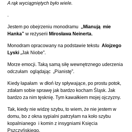
A rąk wyciągniętych było wiele
.
.
Jestem po obejrzeniu monodramu
„Mianują mie
Hanka”
w reżyserii
Mirosława Neinerta.
Monodram opracowany na podstawie tekstu
Alojzego
Lyski
„Jak Niobe”.
Morze emocji. Taką samą siłę wewnętrznego uderzenia
odczułam oglądając „Pianistę”.
Kiedy łapałam w dłoń łzy spływające, po prostu potok,
zdałam sobie sprawę jak bardzo kocham Śląsk. Jak
bardzo za nim tęsknię. Tym kawałkiem mojej ojczyzny.
Tak, kiedy nie widzę szybu, to wiem, że nie jestem w
domu, bo z okna sypialni patrzyłam na koło szybu
kopalnianego i komin z insygniami Księcia
Pszczyńskiego.