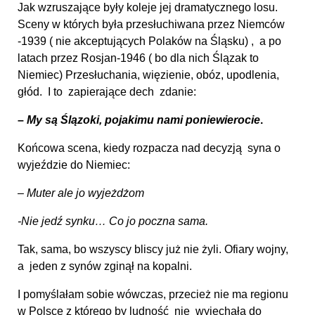
Jak wzruszające były koleje jej dramatycznego losu.
Sceny w których była przesłuchiwana przez Niemców
-1939 ( nie akceptujących Polaków na Śląsku) , a po
latach przez Rosjan-1946 ( bo dla nich Ślązak to
Niemiec) Przesłuchania, więzienie, obóz, upodlenia,
głód. I to zapierające dech zdanie:
–
My są Ślązoki, pojakimu nami poniewierocie
.
Końcowa scena, kiedy rozpacza nad decyzją syna o
wyjeździe do Niemiec:
–
Muter ale jo wyjeżdżom
-Nie jedź synku… Co jo poczna sama.
Tak, sama, bo wszyscy bliscy już nie żyli. Ofiary wojny,
a jeden z synów zginął na kopalni.
I pomyślałam sobie wówczas, przecież nie ma regionu
w Polsce z którego by ludność nie wyjechała do